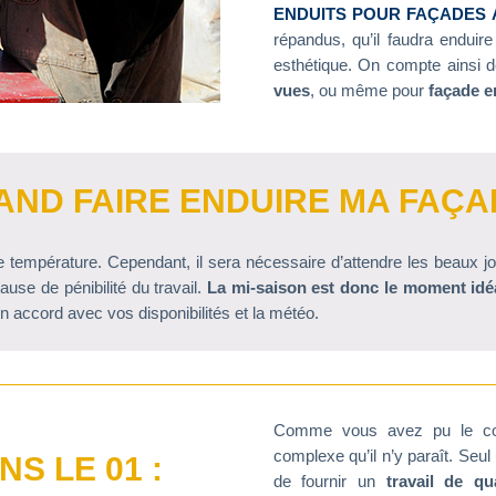
ENDUITS POUR FA
Ç
ADES 
répandus, qu’il faudra enduire
esthétique. On compte ainsi 
vues
, ou même pour
façade en
AND FAIRE ENDUIRE MA FAÇA
 température. Cependant, il sera nécessaire d’attendre les beaux jours
ause de pénibilité du travail.
La mi-saison est donc le moment idéal
 accord avec vos disponibilités et la météo.
Comme vous avez pu le con
complexe qu’il n’y paraît. Se
S LE 01 :
de fournir un
travail de qua